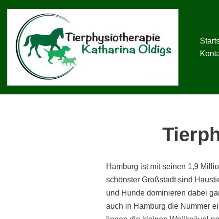
Zum
Inhalt
Start
springen
Kont
Tierp
Hamburg ist mit seinen 1,9 Mill
schönster Großstadt sind Haustie
und Hunde dominieren dabei ganz
auch in Hamburg die Nummer ein