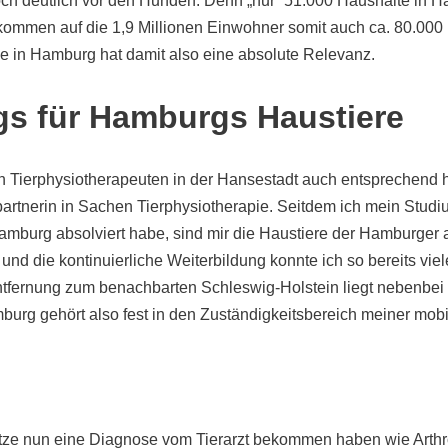
och deutlich vor den Hunden. Denn „nur“ 51.000 Haushalte in 
ommen auf die 1,9 Millionen Einwohner somit auch ca. 80.000
ie in Hamburg hat damit also eine absolute Relevanz.
gs für Hamburgs Haustiere
en Tierphysiotherapeuten in der Hansestadt auch entsprechend h
artnerin in Sachen Tierphysiotherapie. Seitdem ich mein Studi
amburg absolviert habe, sind mir die Haustiere der Hamburger
nd die kontinuierliche Weiterbildung konnte ich so bereits vie
fernung zum benachbarten Schleswig-Holstein liegt nebenbei 
burg gehört also fest in den Zuständigkeitsbereich meiner mobi
tze nun eine Diagnose vom Tierarzt bekommen haben wie Arthr